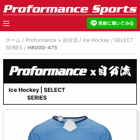
ホーム
/
Proformance × 自分流
/
Ice Hockey
/
SELECT
SERIES
/
H8000-475
Ice Hockey | SELECT
SERIES