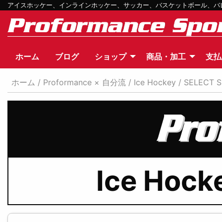
アイスホッケー、インラインホッケー、サッカー、バスケットボール、バレー
ホーム
ブログ
ショップ
商品・加工
支払
ホーム
/
Proformance × 自分流
/
Ice Hockey
/
SELECT S
Ice Hock