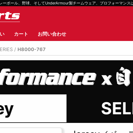
ボール、野球、そしてUnderArmour製チームウェア、プロフォーマン
い
カート
お問い合わせ
ERIES
/
H8000-767
ey
SEL