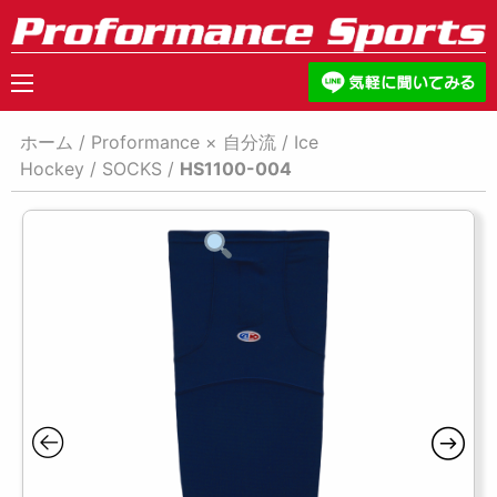
ホーム
/
Proformance × 自分流
/
Ice
Hockey
/
SOCKS
/
HS1100-004