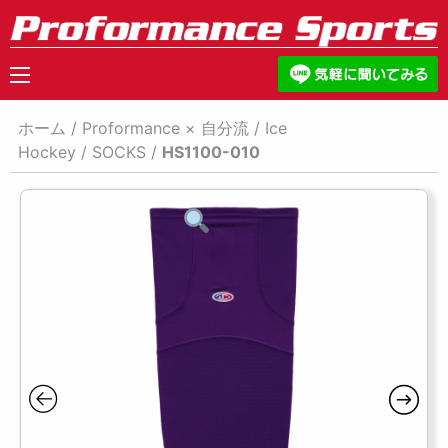
ホーム
/
Proformance × 自分流
/
Ice
Hockey
/
SOCKS
/
HS1100-010