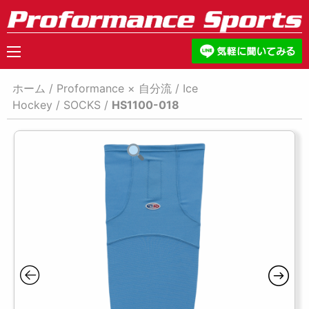
ホーム
/
Proformance × 自分流
/
Ice
Hockey
/
SOCKS
/
HS1100-018