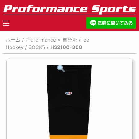
ホーム
/
Proformance × 自分流
/
Ice
Hockey
/
SOCKS
/
HS2100-300