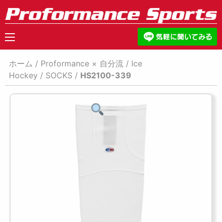
ホーム
/
Proformance × 自分流
/
Ice
Hockey
/
SOCKS
/
HS2100-339