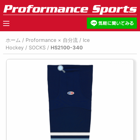
ホーム
/
Proformance × 自分流
/
Ice
Hockey
/
SOCKS
/
HS2100-340