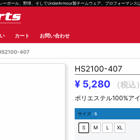
ボール、野球、そしてUnderArmour製チームウェア、プロフォーマン
い
カート
お問い合わせ
HS2100-407
HS2100-407
¥
5,280
（税込
ポリエステル100%ア
サイズ
: S
S
M
L
XL