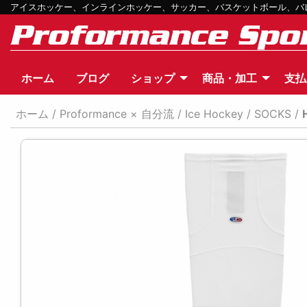
アイスホッケー、インラインホッケー、サッカー、バスケットボール、バレー
ホーム
ブログ
ショップ
商品・加工
支払
ホーム
/
Proformance × 自分流
/
Ice Hockey
/
SOCKS
/