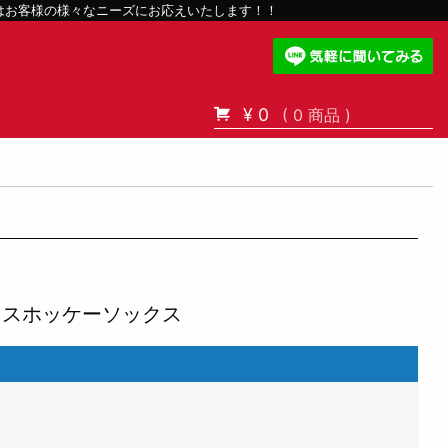
スはお客様の様々なニーズにお応えいたします！！
¥ 0
( 0 商品 )
）
イスホッケーソックス