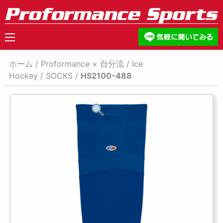
ホーム
/
Proformance × 自分流
/
Ice
Hockey
/
SOCKS
/
HS2100-488