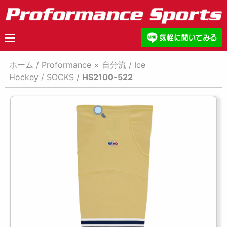
ホーム
/
Proformance × 自分流
/
Ice
Hockey
/
SOCKS
/
HS2100-522