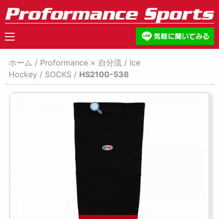
ホーム
/
Proformance × 自分流
/
Ice
Hockey
/
SOCKS
/
HS2100-536