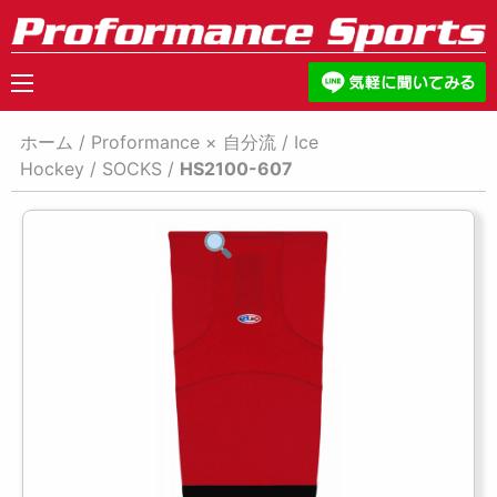
ホーム
/
Proformance × 自分流
/
Ice
Hockey
/
SOCKS
/
HS2100-607