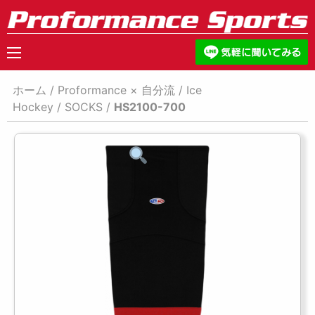
ホーム
/
Proformance × 自分流
/
Ice
Hockey
/
SOCKS
/
HS2100-700