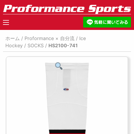
ホーム
/
Proformance × 自分流
/
Ice
Hockey
/
SOCKS
/
HS2100-741