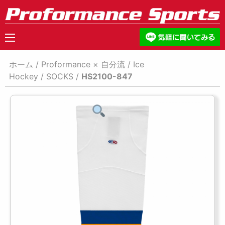
ホーム
/
Proformance × 自分流
/
Ice
Hockey
/
SOCKS
/
HS2100-847