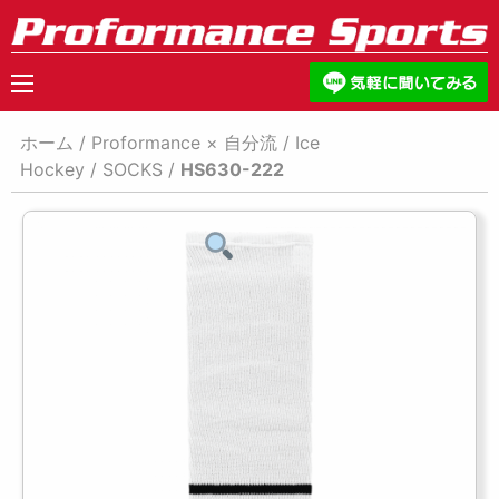
ホーム
/
Proformance × 自分流
/
Ice
Hockey
/
SOCKS
/
HS630-222