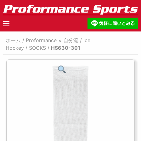
ホーム
/
Proformance × 自分流
/
Ice
Hockey
/
SOCKS
/
HS630-301