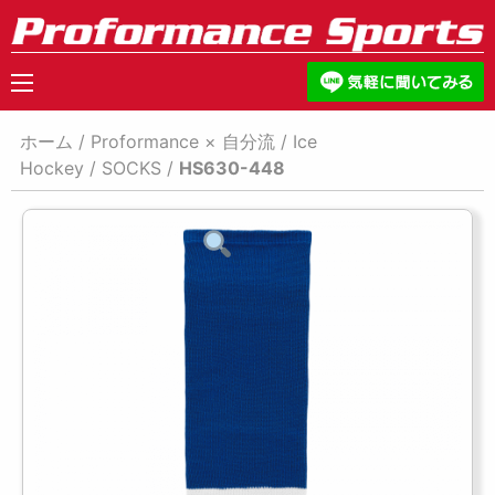
ホーム
/
Proformance × 自分流
/
Ice
Hockey
/
SOCKS
/
HS630-448