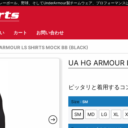
ボール、野球、そしてUnderArmour製チームウェア、プロフォーマン
い
カート
お問い合わせ
ARMOUR LS SHIRTS MOCK BB (BLACK)
UA HG ARMOUR L
ピッタリと着用するコ
Size
: SM
SM
MD
LG
XL
X