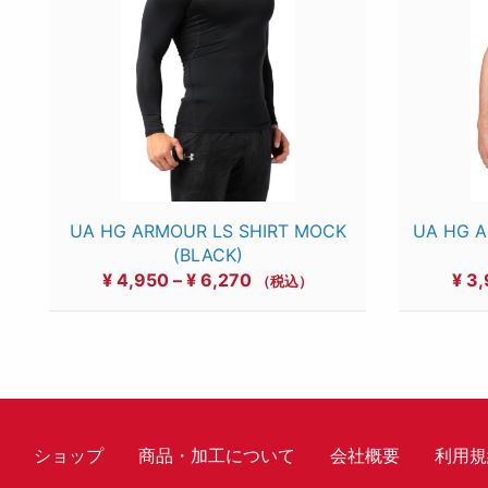
UA HG ARMOUR LS SHIRT MOCK
UA HG A
(BLACK)
価
¥
4,950
–
¥
6,270
¥
3,
（税込）
格
帯:
¥ 4,950
–
¥ 6,270
ショップ
商品・加工について
会社概要
利用規