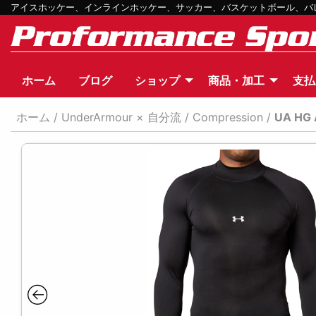
アイスホッケー、インラインホッケー、サッカー、バスケットボール、バレー
ホーム
ブログ
ショップ
商品・加工
支払
ホーム
/
UnderArmour × 自分流
/
Compression
/
UA HG 