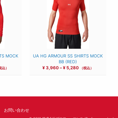
RTS MOCK
UA HG ARMOUR SS SHIRTS MOCK
BB (RED)
価
¥
3,960
–
¥
5,280
税込）
（税込）
格
帯:
4,400
¥ 3,960
–
5,720
¥ 5,280
お問い合わせ