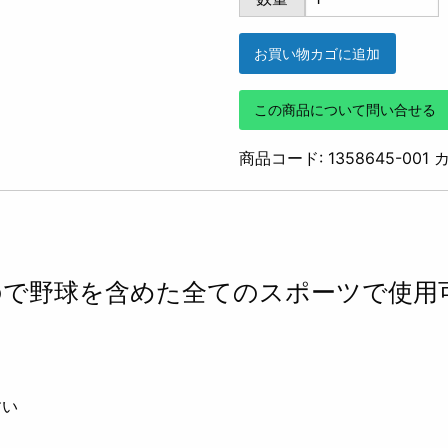
HG
ARMOUR
お買い物カゴに追加
LS
SHIRTS
この商品について問い合せる
MOCK
BB
商品コード:
1358645-001
(BLACK)
個
ので野球を含めた全てのスポーツで使用
すい