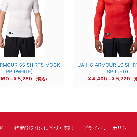
RMOUR SS SHIRTS MOCK
UA HG ARMOUR LS SHI
BB (WHITE)
BB (RED)
価
価
960
–
¥
5,280
¥
4,400
–
¥
5,720
（税込）
（
格
格
帯:
帯:
¥ 3,960
¥ 
–
–
¥ 5,280
¥ 
約
特定商取引法に基づく表記
プライバシーポリシー