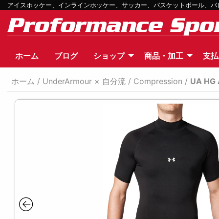
アイスホッケー、インラインホッケー、サッカー、バスケットボール、バレー
ホーム
ブログ
ショップ
商品・加工
支払
ホーム
/
UnderArmour × 自分流
/
Compression
/
UA HG 