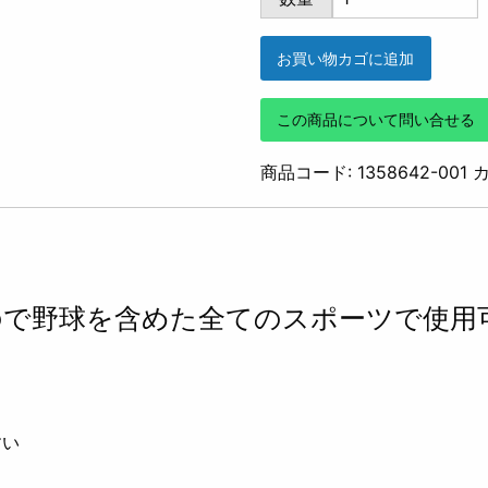
HG
ARMOUR
お買い物カゴに追加
SS
SHIRTS
この商品について問い合せる
MOCK
BB
商品コード:
1358642-001
(BLACK)
個
ので野球を含めた全てのスポーツで使用
すい