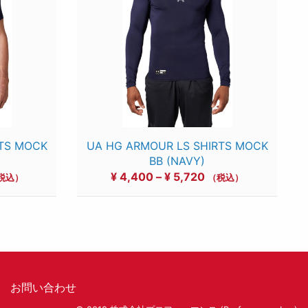
RTS MOCK
UA HG ARMOUR LS SHIRTS MOCK
BB (NAVY)
価
¥
4,400
–
¥
5,720
税込）
（税込）
格
帯:
3,960
¥ 4,400
–
5,280
¥ 5,720
お問い合わせ