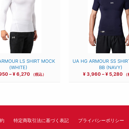
ARMOUR LS SHIRT MOCK
UA HG ARMOUR SS SHI
(WHITE)
BB (NAVY)
価
価
950
–
¥
6,270
¥
3,960
–
¥
5,280
（税込）
（
格
格
帯:
帯:
¥ 4,950
¥ 
–
–
¥ 6,270
¥ 
約
特定商取引法に基づく表記
プライバシーポリシー