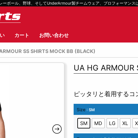
ボール、野球、そしてUnderArmour製チームウェア、プロフォーマン
い
カート
お問い合わせ
ARMOUR SS SHIRTS MOCK BB (BLACK)
UA HG ARMOUR S
ピッタリと着用するコ
Size
: SM
SM
MD
LG
XL
X