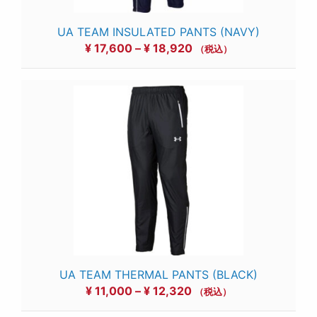
UA TEAM INSULATED PANTS (NAVY)
価
¥
17,600
–
¥
18,920
（税込）
格
帯:
¥ 17,600
–
¥ 18,920
UA TEAM THERMAL PANTS (BLACK)
価
¥
11,000
–
¥
12,320
（税込）
格