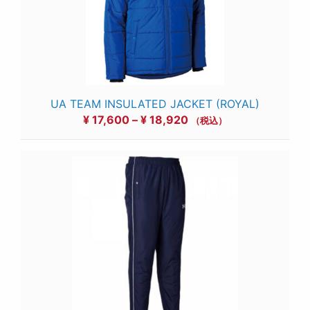
UA TEAM INSULATED JACKET (ROYAL)
価
¥
17,600
–
¥
18,920
（税込）
格
帯:
¥ 17,600
–
¥ 18,920