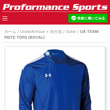
ホーム
/
UnderArmour × 自分流
/
Outer
/
UA TEAM
PISTE TOPS (ROYAL)