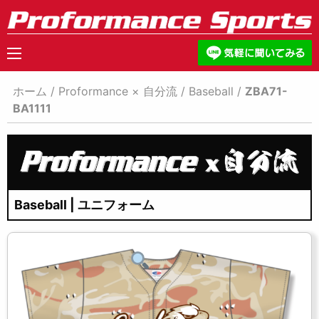
ホーム
/
Proformance × 自分流
/
Baseball
/
ZBA71-
BA1111
Baseball | ユニフォーム