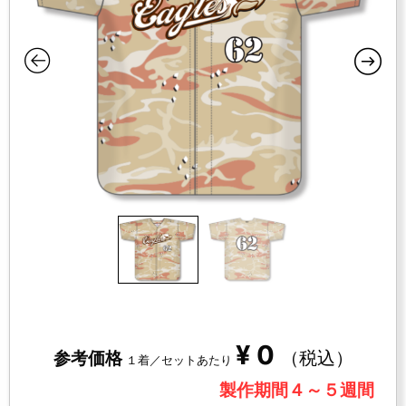
¥
0
（税込）
参考価格
１着／セットあたり
製作期間４～５週間