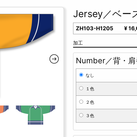
Jersey／ベ
ZH103-H1205
¥ 16
加工
Number／背・
なし
１色
２色
３色