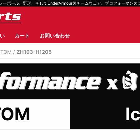
ボール、野球、そしてUnderArmour製チームウェア、プロフォーマン
い
カート
お問い合わせ
STOM
/
ZH103-H1205
TOM
I