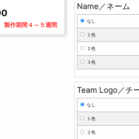
Name／ネーム
00
なし
製作期間４～５週間
１色
２色
３色
Team Logo／
なし
１色
２色