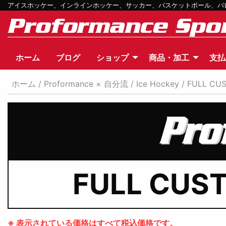
アイスホッケー、インラインホッケー、サッカー、バスケットボール、バレー
ホーム
ブログ
ショップ
商品・加工
支払
ホーム
/
Proformance × 自分流
/
Ice Hockey
/
FULL CU
FULL CUS
※ 表示されている価格はすべて税込価格です。