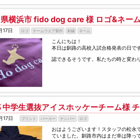
横浜市 fido dog care 様 ロゴ&ネー
月17日
ロゴ
チームウエア製作
刺繍
ネーム
こんにちは！
本日は釧路の高校入試合格発表の日で
認できるそうです。私たちの時と変わ
 中学生選抜アイスホッケーチーム様 
月17日
プリント
パーカー
ナンバー
ロゴ
おはようございます！スタッフの松永
ていました。釧路市内はまだ幸は降っ