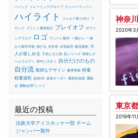
ーバック
トレーニンググローブ
ナンバーワッペン
ハイライト
神奈川県
フェルト取り付け
フ
プレイオフ
ロック
プリント素材紹介
ボウリ
2020年3
ロゴ
ングウエア
ワッペン製作
一個から
一個
大
から製作可能
伸びる
光沢有
出張販売
吸湿速乾
人が楽しめる
子供に大人気
技シリーズ
簡単にチ
自分だけのもの
ームウエアへ
背中に大きく
自分流
複雑なデザイン
軽量
豪華客船
軽量速乾
追加OK
追加オーダー
通気性抜群
運動
会
運動会用Tシャツ
東京都
最近の投稿
2019年11
法政大学アイスホッケー部 チーム
ジャンバー製作