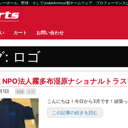
ボール、野球、そしてUnderArmour製チームウェア、プロフォーマン
い
カート
お問い合わせ
グ:
ロゴ
 NPO法人霧多布湿原ナショナルトラス
月1日
刺繍
ロゴ
こんにちは！今日から3月です！頑張
この記事の続きを読む