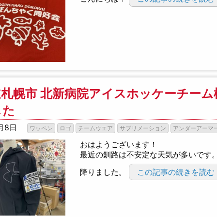
道札幌市 北新病院アイスホッケーチーム
した
月8日
ワッペン
ロゴ
チームウエア
サブリメーション
アンダーアーマ
おはようございます！
最近の釧路は不安定な天気が多いです
降りました。
この記事の続きを読む