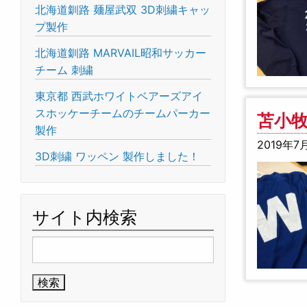
北海道釧路 麺屋武双 3D刺繍キャッ
プ製作
北海道釧路 MARVAIL昭和サッカー
チーム 刺繍
東京都 西武ホワイトベアーズアイ
スホッケーチームのチームパーカー
苫小牧
製作
2019年7
3D刺繍 ワッペン 製作しました！
サイト内検索
検
索: