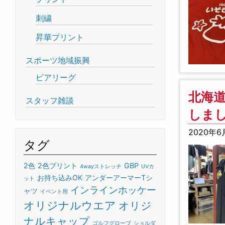
刺繍
昇華プリント
スポーツ地域振興
ビアリーグ
北海
スタッフ雑談
しま
2020年6
タグ
2色
2色プリント
GBP
4wayストレッチ
UVカ
お持ち込みOK
アンダーアーマーTシ
ット
インラインホッケー
ャツ
イベント用
オリジナルウエア
オリジ
ナルキャップ
ゴルフグローブ
ショルダ