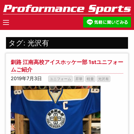
タグ:
光沢有
釧路 江南高校アイスホッケー部 1stユニフォー
ムご紹介
2019年7月3日
ユニフォーム
昇華
軽量
光沢有