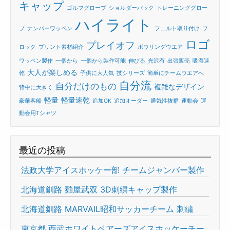
キャップ
ゴルフグローブ
ショルダーバック
トレーニンググロー
ハイライト
ブ
ナンバーワッペン
フェルト取り付け
フ
ロゴ
プレイオフ
ロック
プリント素材紹介
ボウリングウエア
ワッペン製作
一個から
一個から製作可能
伸びる
光沢有
出張販売
吸湿速
大人が楽しめる
乾
子供に大人気
技シリーズ
簡単にチームウエアへ
自分流
自分だけのもの
複雑なデザイン
背中に大きく
軽量
軽量速乾
豪華客船
追加OK
追加オーダー
通気性抜群
運動会
運
動会用Tシャツ
最近の投稿
法政大学アイスホッケー部 チームジャンバー製作
北海道釧路 麺屋武双 3D刺繍キャップ製作
北海道釧路 MARVAIL昭和サッカーチーム 刺繍
東京都 西武ホワイトベアーズアイスホッケーチー