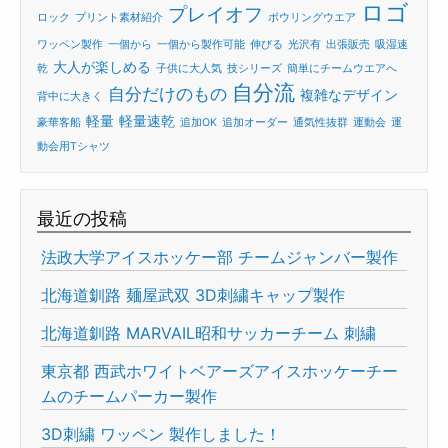
ロゴ
プレイオフ
ロック
プリント素材紹介
ボウリングウエア
ワッペン製作
一個から
一個から製作可能
伸びる
光沢有
出張販売
吸湿速
大人が楽しめる
乾
子供に大人気
技シリーズ
簡単にチームウエアへ
自分流
自分だけのもの
複雑なデザイン
背中に大きく
軽量
軽量速乾
豪華客船
追加OK
追加オーダー
通気性抜群
運動会
運
動会用Tシャツ
最近の投稿
法政大学アイスホッケー部 チームジャンバー製作
北海道釧路 麺屋武双 3D刺繍キャップ製作
北海道釧路 MARVAIL昭和サッカーチーム 刺繍
東京都 西武ホワイトベアーズアイスホッケーチー
ムのチームパーカー製作
3D刺繍 ワッペン 製作しました！