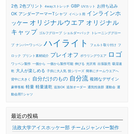
2色
2色プリント
GBP
お持ち込み
4wayストレッチ
UVカット
インラインホ
OK
アンダーアーマーTシャツ
イベント用
オリジナルウエア
オリジナル
ッケー
キャップ
ゴルフグローブ
ショルダーバック
トレーニンググロー
ハイライト
ブ
ナンバーワッペン
フェルト取り付け
フ
ロゴ
プレイオフ
ロック
プリント素材紹介
ボウリングウエア
ワッペン製作
一個から
一個から製作可能
伸びる
光沢有
出張販売
吸湿速
大人が楽しめる
乾
子供に大人気
技シリーズ
簡単にチームウエアへ
自分流
自分だけのもの
複雑なデザイン
背中に大きく
軽量
軽量速乾
豪華客船
追加OK
追加オーダー
通気性抜群
運動会
運
動会用Tシャツ
最近の投稿
法政大学アイスホッケー部 チームジャンバー製作