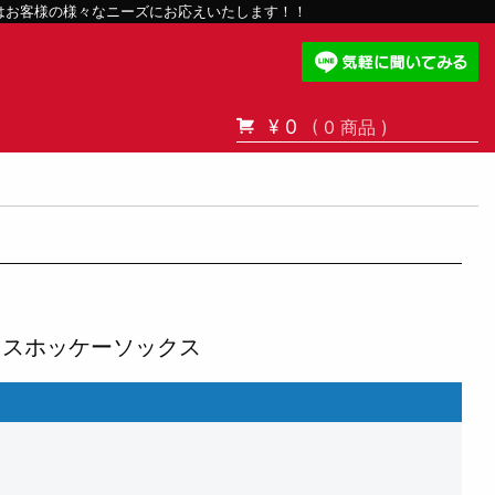
スはお客様の様々なニーズにお応えいたします！！
¥ 0
( 0 商品 )
）
イスホッケーソックス