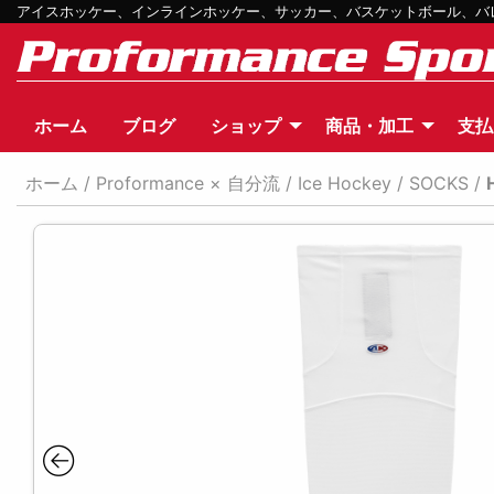
アイスホッケー、インラインホッケー、サッカー、バスケットボール、バレー
ホーム
ブログ
ショップ
商品・加工
支払
ホーム
/
Proformance × 自分流
/
Ice Hockey
/
SOCKS
/