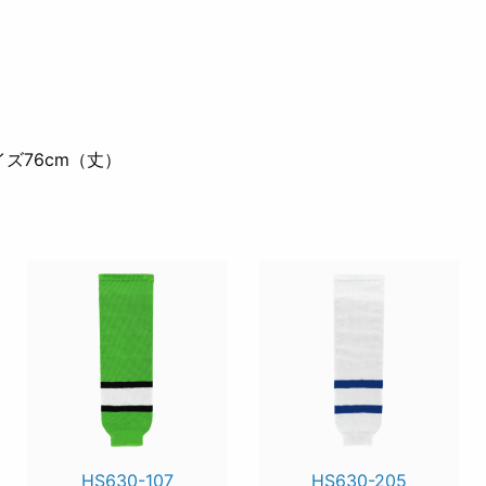
）
イズ76cm（丈）
HS630-107
HS630-205