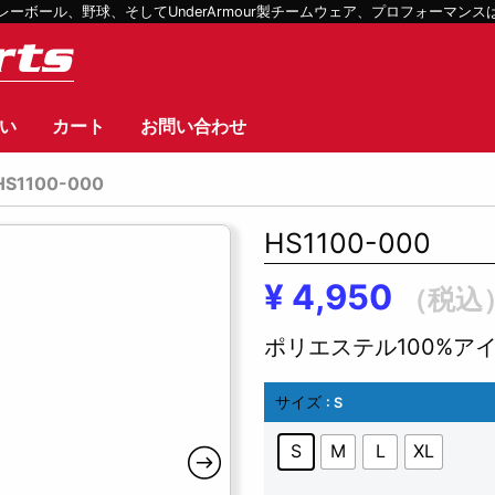
ボール、野球、そしてUnderArmour製チームウェア、プロフォーマン
い
カート
お問い合わせ
HS1100-000
HS1100-000
¥
4,950
（税込
ポリエステル100%ア
サイズ
: S
S
M
L
XL