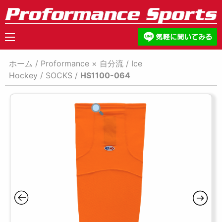
ホーム
/
Proformance × 自分流
/
Ice
Hockey
/
SOCKS
/
HS1100-064