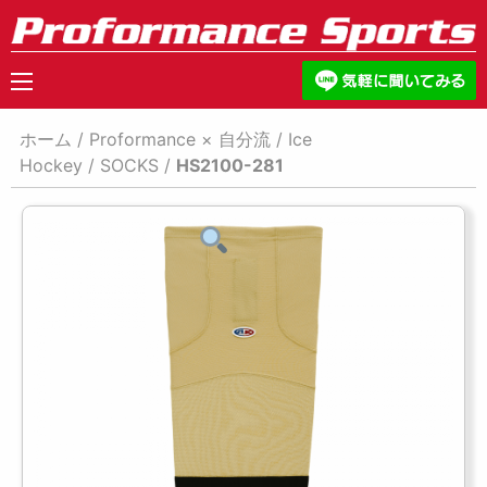
ホーム
/
Proformance × 自分流
/
Ice
Hockey
/
SOCKS
/
HS2100-281