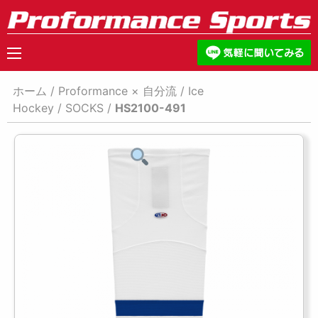
ホーム
/
Proformance × 自分流
/
Ice
Hockey
/
SOCKS
/
HS2100-491