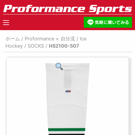
ホーム
/
Proformance × 自分流
/
Ice
Hockey
/
SOCKS
/
HS2100-507