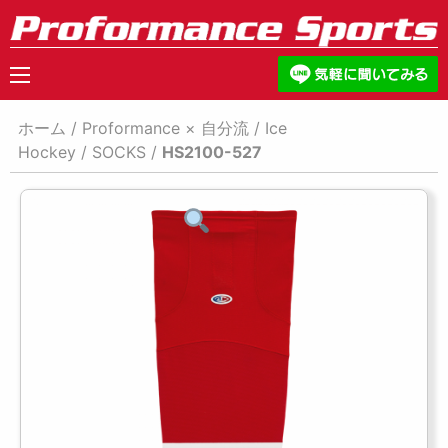
ホーム
/
Proformance × 自分流
/
Ice
Hockey
/
SOCKS
/
HS2100-527