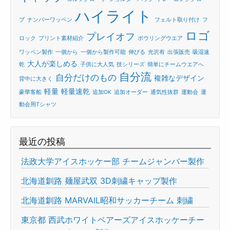
ハイライト
ブ
ナンバーワッペン
フェルト取り付け
フ
ロゴ
プレイオフ
ロック
プリント素材紹介
ボウリングウエア
ワッペン製作
一個から
一個から製作可能
伸びる
光沢有
出張販売
吸湿速
大人が楽しめる
乾
子供に大人気
技シリーズ
簡単にチームウエアへ
自分流
自分だけのもの
複雑なデザイン
背中に大きく
軽量
軽量速乾
豪華客船
追加OK
追加オーダー
通気性抜群
運動会
運
動会用Tシャツ
最近の投稿
法政大学アイスホッケー部 チームジャンバー製作
北海道釧路 麺屋武双 3D刺繍キャップ製作
北海道釧路 MARVAIL昭和サッカーチーム 刺繍
東京都 西武ホワイトベアーズアイスホッケーチー