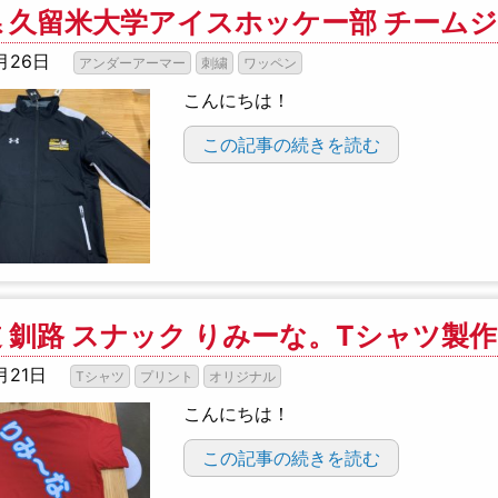
 久留米大学アイスホッケー部 チーム
月26日
アンダーアーマー
刺繍
ワッペン
こんにちは！
この記事の続きを読む
 釧路 スナック りみーな。Tシャツ製作
月21日
Tシャツ
プリント
オリジナル
こんにちは！
この記事の続きを読む