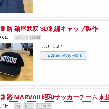
釧路 麺屋武双 3D刺繍キャップ製作
月6日
キャップ
3D刺繍
こんにちは！
この記事の続きを読む
釧路 MARVAIL昭和サッカーチーム 刺
月2日
刺繍
ネーム
チームロゴ