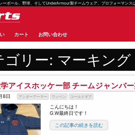
ボール、野球、そしてUnderArmour製チームウェア、プロフォーマン
い
カート
お問い合わせ
テゴリー:
マーキング
大学アイスホッケー部 チームジャンバー
月8日
アンダーアーマー
ワッペン
コールドギア
こんにちは！
G.W最終日です！
この記事の続きを読む