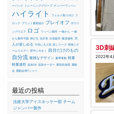
ーバック
トレーニンググローブ
ナンバーワッペン
ハイライト
フェルト取り付け
フ
プレイオフ
ロック
プリント素材紹介
ボウリ
ロゴ
ングウエア
ワッペン製作
一個から
一個
大
から製作可能
伸びる
光沢有
出張販売
吸湿速乾
人が楽しめる
子供に大人気
技シリーズ
簡単にチ
3D刺
自分だけのもの
ームウエアへ
背中に大きく
自分流
2022年4
複雑なデザイン
軽量
豪華客船
軽量速乾
追加OK
追加オーダー
通気性抜群
運動
会
運動会用Tシャツ
最近の投稿
法政大学アイスホッケー部 チーム
ジャンバー製作