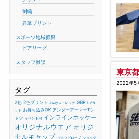
刺繍
昇華プリント
スポーツ地域振興
ビアリーグ
スタッフ雑談
東京
2022年5
タグ
2色
2色プリント
GBP
4wayストレッチ
UVカ
お持ち込みOK
アンダーアーマーTシ
ット
インラインホッケー
ャツ
イベント用
オリジナルウエア
オリジ
ナルキャップ
ゴルフグローブ
ショルダ