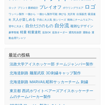
ロゴ
プレイオフ
ロック
プリント素材紹介
ボウリングウエア
ワッペン製作
一個から
一個から製作可能
伸びる
光沢有
出張販売
吸湿速
大人が楽しめる
乾
子供に大人気
技シリーズ
簡単にチームウエアへ
自分流
自分だけのもの
複雑なデザイン
背中に大きく
軽量
軽量速乾
豪華客船
追加OK
追加オーダー
通気性抜群
運動会
運
動会用Tシャツ
最近の投稿
法政大学アイスホッケー部 チームジャンバー製作
北海道釧路 麺屋武双 3D刺繍キャップ製作
北海道釧路 MARVAIL昭和サッカーチーム 刺繍
東京都 西武ホワイトベアーズアイスホッケーチー
ムのチームパーカー製作