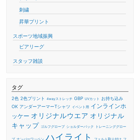
刺繍
昇華プリント
スポーツ地域振興
ビアリーグ
スタッフ雑談
タグ
2色
2色プリント
GBP
お持ち込み
4wayストレッチ
UVカット
インラインホ
OK
アンダーアーマーTシャツ
イベント用
オリジナルウエア
オリジナル
ッケー
キャップ
ゴルフグローブ
ショルダーバック
トレーニンググロー
ハイライト
ブ
ナンバーワッペン
フェルト取り付け
フ