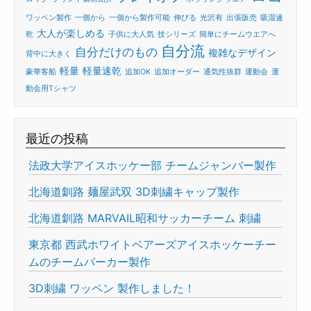
ワッペン製作
一個から
一個から製作可能
伸びる
光沢有
出張販売
吸湿速
大人が楽しめる
乾
子供に大人気
技シリーズ
簡単にチームウエアへ
自分流
自分だけのもの
複雑なデザイン
背中に大きく
軽量
軽量速乾
豪華客船
追加OK
追加オーダー
通気性抜群
運動会
運
動会用Tシャツ
最近の投稿
法政大学アイスホッケー部 チームジャンバー製作
北海道釧路 麺屋武双 3D刺繍キャップ製作
北海道釧路 MARVAIL昭和サッカーチーム 刺繍
東京都 西武ホワイトベアーズアイスホッケーチー
ムのチームパーカー製作
3D刺繍 ワッペン 製作しました！