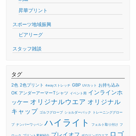
昇華プリント
スポーツ地域振興
ビアリーグ
スタッフ雑談
タグ
2色
2色プリント
GBP
お持ち込み
4wayストレッチ
UVカット
インラインホ
OK
アンダーアーマーTシャツ
イベント用
オリジナルウエア
オリジナル
ッケー
キャップ
ゴルフグローブ
ショルダーバック
トレーニンググロー
ハイライト
ブ
ナンバーワッペン
フェルト取り付け
フ
ロゴ
プレイオフ
ロック
プリント素材紹介
ボウリングウエア