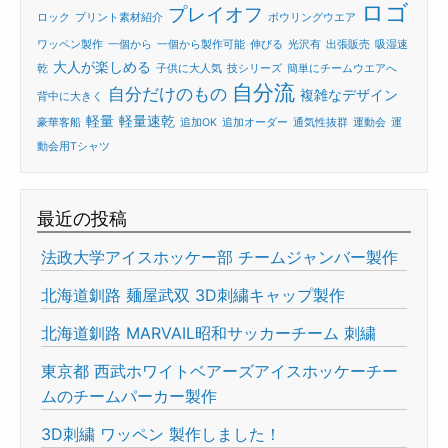
ロゴ
プレイオフ
ロック
プリント素材紹介
ボウリングウエア
ワッペン製作
一個から
一個から製作可能
伸びる
光沢有
出張販売
吸湿速
大人が楽しめる
乾
子供に大人気
技シリーズ
簡単にチームウエアへ
自分流
自分だけのもの
複雑なデザイン
背中に大きく
軽量
軽量速乾
豪華客船
追加OK
追加オーダー
通気性抜群
運動会
運
動会用Tシャツ
最近の投稿
法政大学アイスホッケー部 チームジャンバー製作
北海道釧路 麺屋武双 3D刺繍キャップ製作
北海道釧路 MARVAIL昭和サッカーチーム 刺繍
東京都 西武ホワイトベアーズアイスホッケーチー
ムのチームパーカー製作
3D刺繍 ワッペン 製作しました！