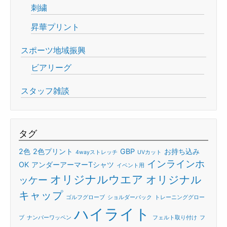
刺繍
昇華プリント
スポーツ地域振興
ビアリーグ
スタッフ雑談
タグ
2色
2色プリント
GBP
お持ち込み
4wayストレッチ
UVカット
インラインホ
OK
アンダーアーマーTシャツ
イベント用
オリジナルウエア
オリジナル
ッケー
キャップ
ゴルフグローブ
ショルダーバック
トレーニンググロー
ハイライト
ブ
ナンバーワッペン
フェルト取り付け
フ