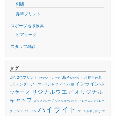
刺繍
昇華プリント
スポーツ地域振興
ビアリーグ
スタッフ雑談
タグ
2色
2色プリント
GBP
お持ち込み
4wayストレッチ
UVカット
インラインホ
OK
アンダーアーマーTシャツ
イベント用
オリジナルウエア
オリジナル
ッケー
キャップ
ゴルフグローブ
ショルダーバック
トレーニンググロー
ハイライト
ブ
ナンバーワッペン
フェルト取り付け
フ