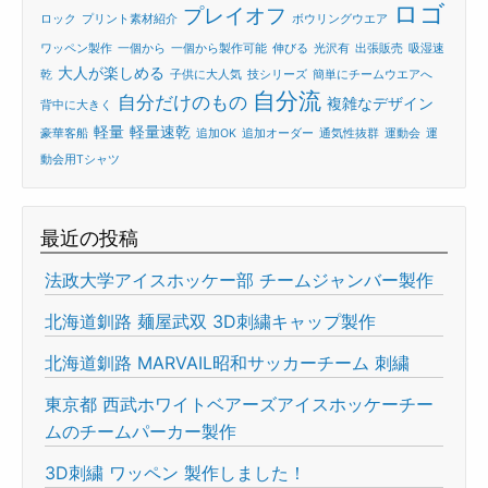
ロゴ
プレイオフ
ロック
プリント素材紹介
ボウリングウエア
ワッペン製作
一個から
一個から製作可能
伸びる
光沢有
出張販売
吸湿速
大人が楽しめる
乾
子供に大人気
技シリーズ
簡単にチームウエアへ
自分流
自分だけのもの
複雑なデザイン
背中に大きく
軽量
軽量速乾
豪華客船
追加OK
追加オーダー
通気性抜群
運動会
運
動会用Tシャツ
最近の投稿
法政大学アイスホッケー部 チームジャンバー製作
北海道釧路 麺屋武双 3D刺繍キャップ製作
北海道釧路 MARVAIL昭和サッカーチーム 刺繍
東京都 西武ホワイトベアーズアイスホッケーチー
ムのチームパーカー製作
3D刺繍 ワッペン 製作しました！