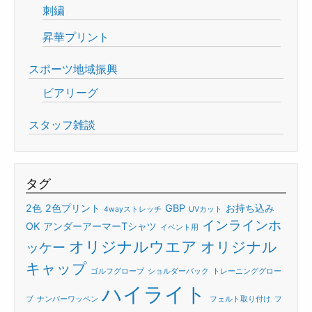
刺繍
昇華プリント
スポーツ地域振興
ビアリーグ
スタッフ雑談
タグ
2色
2色プリント
GBP
お持ち込み
4wayストレッチ
UVカット
インラインホ
OK
アンダーアーマーTシャツ
イベント用
オリジナルウエア
オリジナル
ッケー
キャップ
ゴルフグローブ
ショルダーバック
トレーニンググロー
ハイライト
ブ
ナンバーワッペン
フェルト取り付け
フ