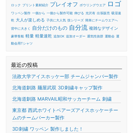
ロゴ
プレイオフ
ロック
プリント素材紹介
ボウリングウエア
ワッペン製作
一個から
一個から製作可能
伸びる
光沢有
出張販売
吸湿速
大人が楽しめる
乾
子供に大人気
技シリーズ
簡単にチームウエアへ
自分流
自分だけのもの
複雑なデザイン
背中に大きく
軽量
軽量速乾
豪華客船
追加OK
追加オーダー
通気性抜群
運動会
運
動会用Tシャツ
最近の投稿
法政大学アイスホッケー部 チームジャンバー製作
北海道釧路 麺屋武双 3D刺繍キャップ製作
北海道釧路 MARVAIL昭和サッカーチーム 刺繍
東京都 西武ホワイトベアーズアイスホッケーチー
ムのチームパーカー製作
3D刺繍 ワッペン 製作しました！