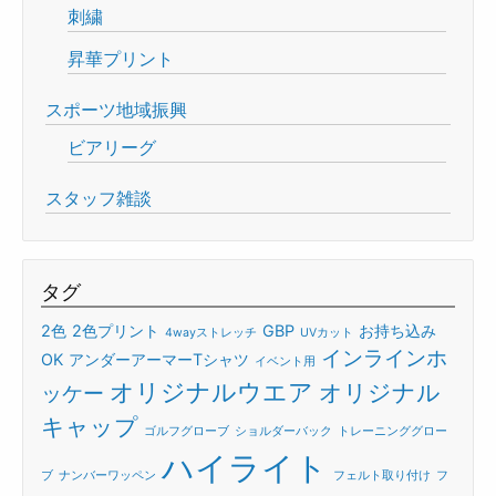
刺繍
昇華プリント
スポーツ地域振興
ビアリーグ
スタッフ雑談
タグ
2色
2色プリント
GBP
お持ち込み
4wayストレッチ
UVカット
インラインホ
OK
アンダーアーマーTシャツ
イベント用
オリジナルウエア
オリジナル
ッケー
キャップ
ゴルフグローブ
ショルダーバック
トレーニンググロー
ハイライト
ブ
ナンバーワッペン
フェルト取り付け
フ