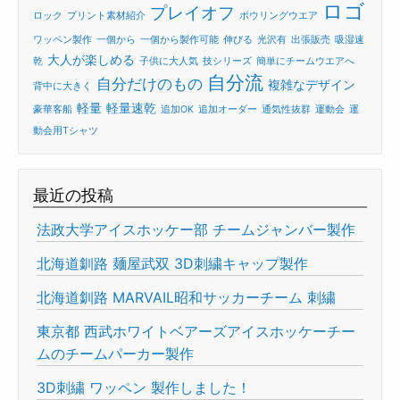
ロゴ
プレイオフ
ロック
プリント素材紹介
ボウリングウエア
ワッペン製作
一個から
一個から製作可能
伸びる
光沢有
出張販売
吸湿速
大人が楽しめる
乾
子供に大人気
技シリーズ
簡単にチームウエアへ
自分流
自分だけのもの
複雑なデザイン
背中に大きく
軽量
軽量速乾
豪華客船
追加OK
追加オーダー
通気性抜群
運動会
運
動会用Tシャツ
最近の投稿
法政大学アイスホッケー部 チームジャンバー製作
北海道釧路 麺屋武双 3D刺繍キャップ製作
北海道釧路 MARVAIL昭和サッカーチーム 刺繍
東京都 西武ホワイトベアーズアイスホッケーチー
ムのチームパーカー製作
3D刺繍 ワッペン 製作しました！