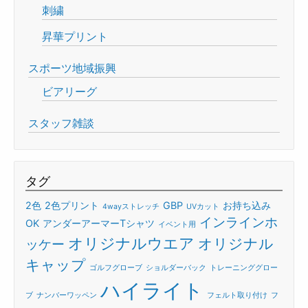
刺繍
昇華プリント
スポーツ地域振興
ビアリーグ
スタッフ雑談
タグ
2色
2色プリント
GBP
お持ち込み
4wayストレッチ
UVカット
インラインホ
OK
アンダーアーマーTシャツ
イベント用
オリジナルウエア
オリジナル
ッケー
キャップ
ゴルフグローブ
ショルダーバック
トレーニンググロー
ハイライト
ブ
ナンバーワッペン
フェルト取り付け
フ