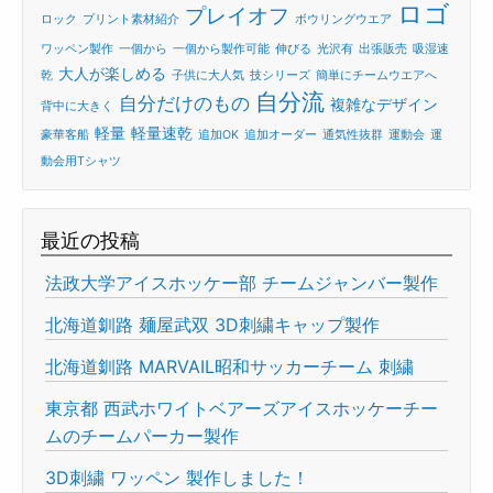
ロゴ
プレイオフ
ロック
プリント素材紹介
ボウリングウエア
ワッペン製作
一個から
一個から製作可能
伸びる
光沢有
出張販売
吸湿速
大人が楽しめる
乾
子供に大人気
技シリーズ
簡単にチームウエアへ
自分流
自分だけのもの
複雑なデザイン
背中に大きく
軽量
軽量速乾
豪華客船
追加OK
追加オーダー
通気性抜群
運動会
運
動会用Tシャツ
最近の投稿
法政大学アイスホッケー部 チームジャンバー製作
北海道釧路 麺屋武双 3D刺繍キャップ製作
北海道釧路 MARVAIL昭和サッカーチーム 刺繍
東京都 西武ホワイトベアーズアイスホッケーチー
ムのチームパーカー製作
3D刺繍 ワッペン 製作しました！