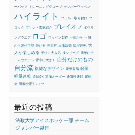
ーバック
トレーニンググローブ
ナンバーワッペン
ハイライト
フェルト取り付け
フ
プレイオフ
ロック
プリント素材紹介
ボウリ
ロゴ
ングウエア
ワッペン製作
一個から
一個
大
から製作可能
伸びる
光沢有
出張販売
吸湿速乾
人が楽しめる
子供に大人気
技シリーズ
簡単にチ
自分だけのもの
ームウエアへ
背中に大きく
自分流
複雑なデザイン
軽量
豪華客船
軽量速乾
追加OK
追加オーダー
通気性抜群
運動
会
運動会用Tシャツ
最近の投稿
法政大学アイスホッケー部 チーム
ジャンバー製作