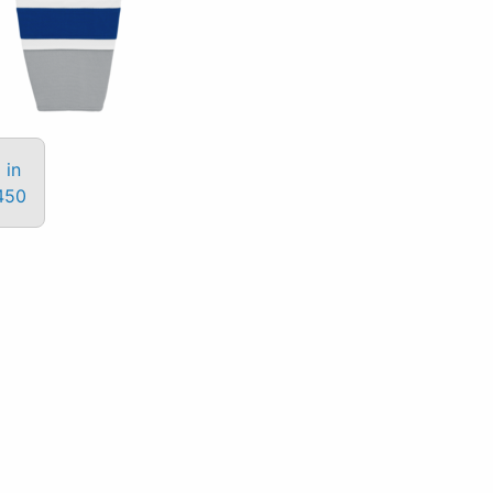
 in
450