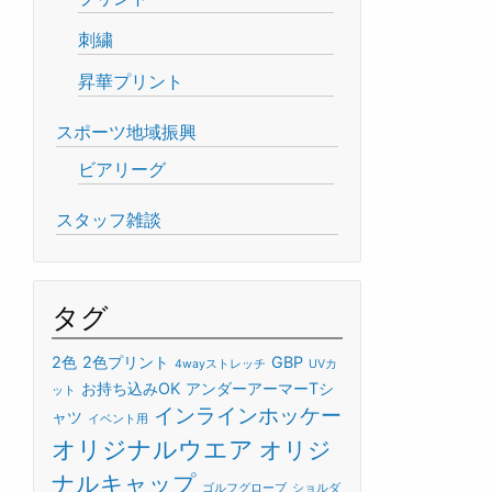
刺繍
昇華プリント
スポーツ地域振興
ビアリーグ
スタッフ雑談
タグ
2色
2色プリント
GBP
4wayストレッチ
UVカ
お持ち込みOK
アンダーアーマーTシ
ット
インラインホッケー
ャツ
イベント用
オリジナルウエア
オリジ
ナルキャップ
ゴルフグローブ
ショルダ