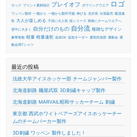
ロゴ
プレイオフ
ロック
プリント素材紹介
ボウリングウエア
ワッペン製作
一個から
一個から製作可能
伸びる
光沢有
出張販売
吸湿速
大人が楽しめる
乾
子供に大人気
技シリーズ
簡単にチームウエアへ
自分流
自分だけのもの
複雑なデザイン
背中に大きく
軽量
軽量速乾
豪華客船
追加OK
追加オーダー
通気性抜群
運動会
運
動会用Tシャツ
最近の投稿
法政大学アイスホッケー部 チームジャンバー製作
北海道釧路 麺屋武双 3D刺繍キャップ製作
北海道釧路 MARVAIL昭和サッカーチーム 刺繍
東京都 西武ホワイトベアーズアイスホッケーチー
ムのチームパーカー製作
3D刺繍 ワッペン 製作しました！