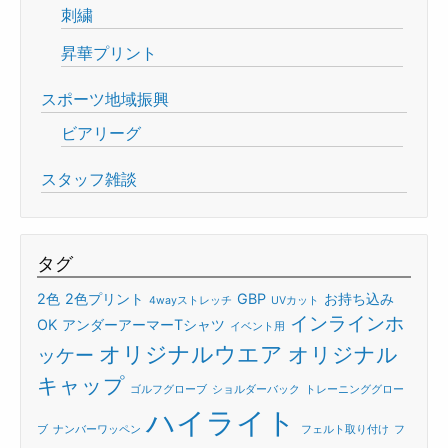
刺繍
昇華プリント
スポーツ地域振興
ビアリーグ
スタッフ雑談
タグ
2色
2色プリント
GBP
お持ち込み
4wayストレッチ
UVカット
インラインホ
OK
アンダーアーマーTシャツ
イベント用
オリジナルウエア
オリジナル
ッケー
キャップ
ゴルフグローブ
ショルダーバック
トレーニンググロー
ハイライト
ブ
ナンバーワッペン
フェルト取り付け
フ