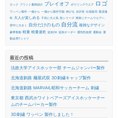
ロゴ
プレイオフ
ロック
プリント素材紹介
ボウリングウエア
ワッペン製作
一個から
一個から製作可能
伸びる
光沢有
出張販売
吸湿速
大人が楽しめる
乾
子供に大人気
技シリーズ
簡単にチームウエアへ
自分流
自分だけのもの
複雑なデザイン
背中に大きく
軽量
軽量速乾
豪華客船
追加OK
追加オーダー
通気性抜群
運動会
運
動会用Tシャツ
最近の投稿
法政大学アイスホッケー部 チームジャンバー製作
北海道釧路 麺屋武双 3D刺繍キャップ製作
北海道釧路 MARVAIL昭和サッカーチーム 刺繍
東京都 西武ホワイトベアーズアイスホッケーチー
ムのチームパーカー製作
3D刺繍 ワッペン 製作しました！