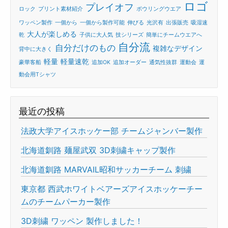
ロゴ
プレイオフ
ロック
プリント素材紹介
ボウリングウエア
ワッペン製作
一個から
一個から製作可能
伸びる
光沢有
出張販売
吸湿速
大人が楽しめる
乾
子供に大人気
技シリーズ
簡単にチームウエアへ
自分流
自分だけのもの
複雑なデザイン
背中に大きく
軽量
軽量速乾
豪華客船
追加OK
追加オーダー
通気性抜群
運動会
運
動会用Tシャツ
最近の投稿
法政大学アイスホッケー部 チームジャンバー製作
北海道釧路 麺屋武双 3D刺繍キャップ製作
北海道釧路 MARVAIL昭和サッカーチーム 刺繍
東京都 西武ホワイトベアーズアイスホッケーチー
ムのチームパーカー製作
3D刺繍 ワッペン 製作しました！