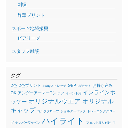
刺繍
昇華プリント
スポーツ地域振興
ビアリーグ
スタッフ雑談
タグ
2色
2色プリント
GBP
お持ち込み
4wayストレッチ
UVカット
インラインホ
OK
アンダーアーマーTシャツ
イベント用
オリジナルウエア
オリジナル
ッケー
キャップ
ゴルフグローブ
ショルダーバック
トレーニンググロー
ハイライト
ブ
ナンバーワッペン
フェルト取り付け
フ