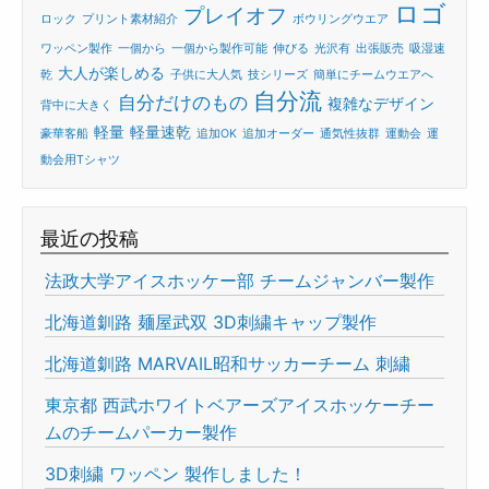
ロゴ
プレイオフ
ロック
プリント素材紹介
ボウリングウエア
ワッペン製作
一個から
一個から製作可能
伸びる
光沢有
出張販売
吸湿速
大人が楽しめる
乾
子供に大人気
技シリーズ
簡単にチームウエアへ
自分流
自分だけのもの
複雑なデザイン
背中に大きく
軽量
軽量速乾
豪華客船
追加OK
追加オーダー
通気性抜群
運動会
運
動会用Tシャツ
最近の投稿
法政大学アイスホッケー部 チームジャンバー製作
北海道釧路 麺屋武双 3D刺繍キャップ製作
北海道釧路 MARVAIL昭和サッカーチーム 刺繍
東京都 西武ホワイトベアーズアイスホッケーチー
ムのチームパーカー製作
3D刺繍 ワッペン 製作しました！