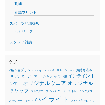
刺繍
昇華プリント
スポーツ地域振興
ビアリーグ
スタッフ雑談
タグ
2色
2色プリント
GBP
お持ち込み
4wayストレッチ
UVカット
インラインホ
OK
アンダーアーマーTシャツ
イベント用
オリジナルウエア
オリジナル
ッケー
キャップ
ゴルフグローブ
ショルダーバック
トレーニンググロー
ハイライト
ブ
ナンバーワッペン
フェルト取り付け
フ