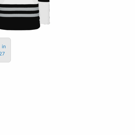
 in
27