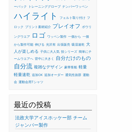
ーバック
トレーニンググローブ
ナンバーワッペン
ハイライト
フェルト取り付け
フ
プレイオフ
ロック
プリント素材紹介
ボウリ
ロゴ
ングウエア
ワッペン製作
一個から
一個
大
から製作可能
伸びる
光沢有
出張販売
吸湿速乾
人が楽しめる
子供に大人気
技シリーズ
簡単にチ
自分だけのもの
ームウエアへ
背中に大きく
自分流
複雑なデザイン
軽量
豪華客船
軽量速乾
追加OK
追加オーダー
通気性抜群
運動
会
運動会用Tシャツ
最近の投稿
法政大学アイスホッケー部 チーム
ジャンバー製作