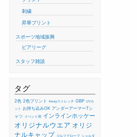
刺繍
昇華プリント
スポーツ地域振興
ビアリーグ
スタッフ雑談
タグ
2色
2色プリント
GBP
4wayストレッチ
UVカ
お持ち込みOK
アンダーアーマーTシ
ット
インラインホッケー
ャツ
イベント用
オリジナルウエア
オリジ
ナルキャップ
ゴルフグローブ
ショルダ