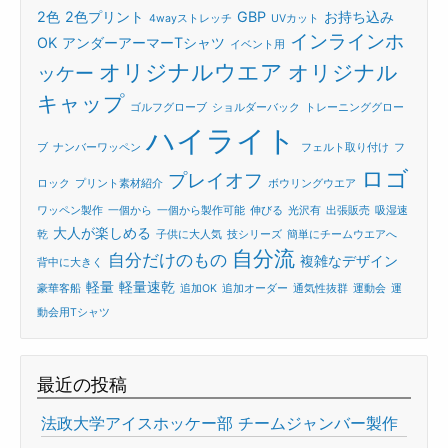
2色
2色プリント
GBP
お持ち込み
4wayストレッチ
UVカット
インラインホ
OK
アンダーアーマーTシャツ
イベント用
オリジナルウエア
オリジナル
ッケー
キャップ
ゴルフグローブ
ショルダーバック
トレーニンググロー
ハイライト
ブ
ナンバーワッペン
フェルト取り付け
フ
ロゴ
プレイオフ
ロック
プリント素材紹介
ボウリングウエア
ワッペン製作
一個から
一個から製作可能
伸びる
光沢有
出張販売
吸湿速
大人が楽しめる
乾
子供に大人気
技シリーズ
簡単にチームウエアへ
自分流
自分だけのもの
複雑なデザイン
背中に大きく
軽量
軽量速乾
豪華客船
追加OK
追加オーダー
通気性抜群
運動会
運
動会用Tシャツ
最近の投稿
法政大学アイスホッケー部 チームジャンバー製作